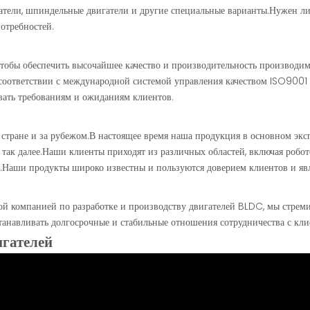
атели, шпиндельные двигатели и другие специальные варианты.Нужен ли
потребностей.
чтобы обеспечить высочайшее качество и производительность производи
 соответствии с международной системой управления качеством ISO9001 
овать требованиям и ожиданиям клиентов.
ране и за рубежом.В настоящее время наша продукция в основном экспо
так далее.Наши клиенты приходят из различных областей, включая робот
.Наши продукты широко известны и пользуются доверием клиентов и явл
 компанией по разработке и производству двигателей BLDC, мы стреми
станавливать долгосрочные и стабильные отношения сотрудничества с кли
игателей