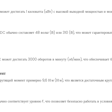
может достигать 1 киловатта (кВт) с высокой выходной мощностью и мож
C обычно составляет 48 вольт (В) или 310 (В), что может гарантироват
C может достигать 3000 оборотов в минуту (об/мин), что обеспечивает
ент
рутящий момент примерно 9,6 Н·м (Н·м), что является достаточным кр
но соответствует уровню F, что позволяет безопасно работать в условия