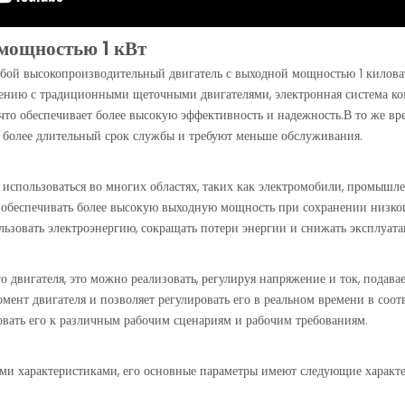
 мощностью 1 кВт
бой высокопроизводительный двигатель с выходной мощностью 1 киловат
нению с традиционными щеточными двигателями, электронная система к
 что обеспечивает более высокую эффективность и надежность.В то же вр
 более длительный срок службы и требуют меньше обслуживания.
спользоваться во многих областях, таких как электромобили, промышлен
обеспечивать более высокую выходную мощность при сохранении низкого
ьзовать электроэнергию, сокращать потери энергии и снижать эксплуат
двигателя, это можно реализовать, регулируя напряжение и ток, подава
омент двигателя и позволяет регулировать его в реальном времени в соо
овать его к различным рабочим сценариям и рабочим требованиям.
ми характеристиками, его основные параметры имеют следующие характ