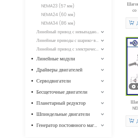
Шаго
NEMA23 (57 мм)
со
NEMA24 (60 мм)
винт
56 
NEMA34 (86 мм)
шагов/
Линейный привод с невыпадающим ходовым винтом
Линейные приводы с шарико-винтовой передачей
Линейный привод с электрическим цилиндром / невыпадающим ходовым винтом
Линейные модули
Драйверы двигателей
Серводвигатели
Бесщеточные двигатели
Шаг
Планетарный редуктор
NE
Шпиндельные двигатели
Лине
Генератор постоянного магнита
Биполя