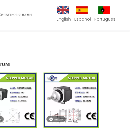
Связаться с нами
English
Español
Português
том
о
видео