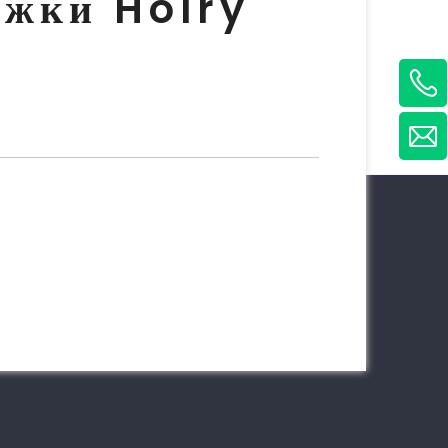
ржки Holry