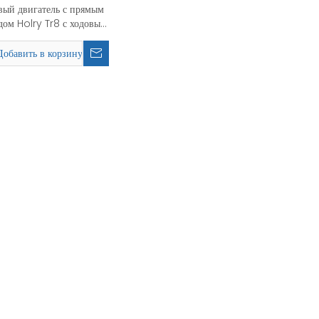
ый двигатель с прямым
дом Holry Tr8 с ходовым
ом Nema 14: внешний
м x 35 мм, биполярный,
Добавить в корзину
шагов/об, 1,8 градуса, 2
фазы