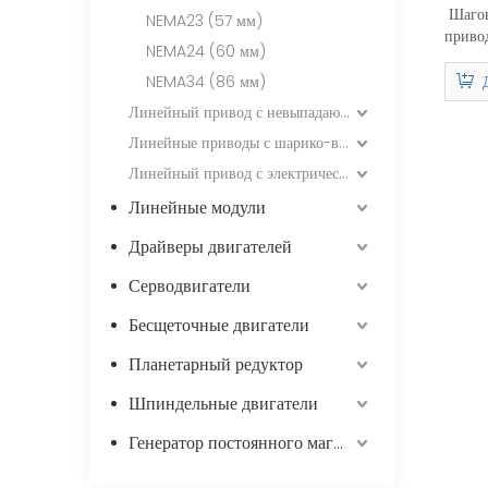
Шагов
NEMA23 (57 мм)
приво
NEMA24 (60 мм)
винт
35 м
NEMA34 (86 мм)
200 
Линейный привод с невыпадающим ходовым винтом
Линейные приводы с шарико-винтовой передачей
Линейный привод с электрическим цилиндром / невыпадающим ходовым винтом
Линейные модули
Драйверы двигателей
Серводвигатели
Бесщеточные двигатели
Планетарный редуктор
Шпиндельные двигатели
Генератор постоянного магнита