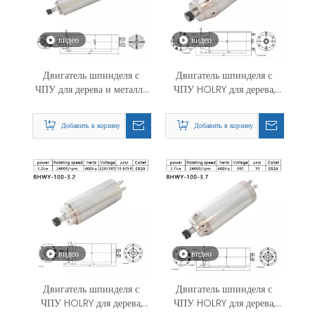
видео
видео
Двигатель шпинделя с
Двигатель шпинделя с
ЧПУ для дерева и металла
ЧПУ HOLRY для дерева,
с водяным охлаждением
металла с водяным
0,8 кВт/1,5 кВт/2,2 кВт/3,2
охлаждением, 5,5 кВт, 220
Добавить в корзину
Добавить в корзину
кВт/3,7 кВт/5,5 кВт/7,5
В, высококачественный
кВт 220 В/380 В круглый
двигатель шпинделя
высококачественный
двигатель шпинделя
видео
видео
Двигатель шпинделя с
Двигатель шпинделя с
ЧПУ HOLRY для дерева,
ЧПУ HOLRY для дерева,