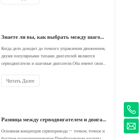
двигателям. HOLRY является ведущим производителем,
поставщиком и фабрикой серводвигателей в
Китае.ХОЛРИ, полагаясь на компл.
Знаете ли вы, как выбрать между шаговыми двигателями и серводвигателями?
Когда дело доходит до точного управления движением,
двумя популярными типами двигателей являются
серводвигатели и шаговые двигатели.Оба имеют свои
уникальные сильные и слабые стороны, и выбор между
ними зависит от конкретных требований приложения.
Читать Далее
Как система управления без обратной связи, шаговый
двигатель имеет важное значение.
Разница между серводвигателем и двигателем с переменной частотой
Основная концепция сервопривода — точное, точное и
быстрое позиционирование.Преобразование частоты