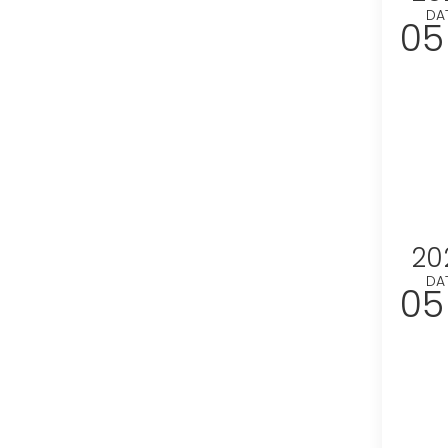
DA
05
20
DA
05