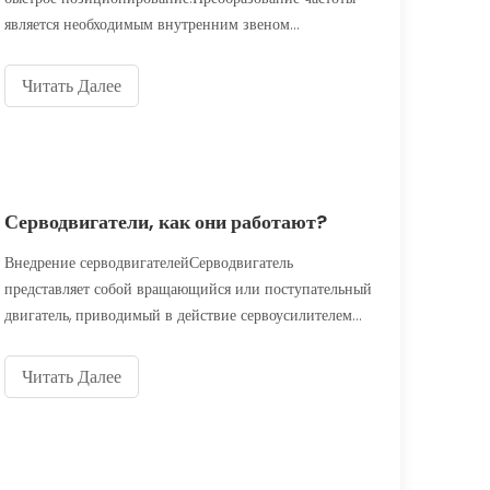
является необходимым внутренним звеном
сервоуправления, а преобразование частоты существует
и в сервоприводах (требуется бесступенчатое
Читать Далее
регулирование скорости).Однако сервопривод
управляет как текущей петлей скорости, так и
Серводвигатели, как они работают?
Внедрение серводвигателейСерводвигатель
представляет собой вращающийся или поступательный
двигатель, приводимый в действие сервоусилителем
для приложения крутящего момента или усилия к
механической системе, такой как привод или
Читать Далее
тормоз.Серводвигатели позволяют точно
контролировать угловое положение, ускорение и
скорость.Этот тип двигателя связан с