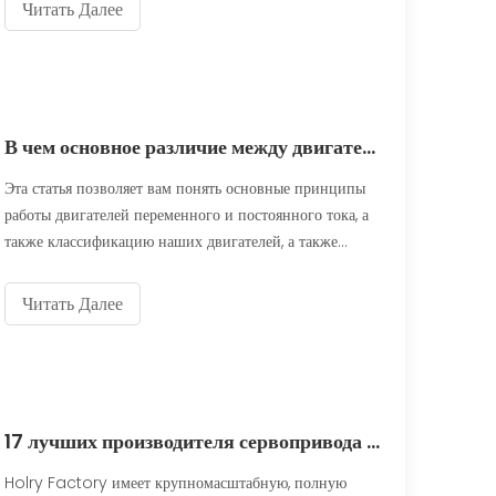
серводвигатели и обычные двигатели (стандартные
Читать Далее
двигатели) являются двумя широко используемыми
решениями. Хотя оба преобразуют электрическую
энергию в механическое движение, их рабочий p
В чем основное различие между двигателем переменного и постоянного тока?
Эта статья позволяет вам понять основные принципы
работы двигателей переменного и постоянного тока, а
также классификацию наших двигателей, а также
определить, какой тип двигателя может быть более
подходящим для вашего приложения.Как всегда,
Читать Далее
лучший двигатель будет зависеть от конкретных
характеристик вашего приложения и ваших
приоритетов. Если вы не уверены, сообщите нам о
своих потребностях, и мы сможем выбрать двигатель,
который вам подходит.
17 лучших производителя сервопривода на 2025 год
Holry Factory имеет крупномасштабную, полную