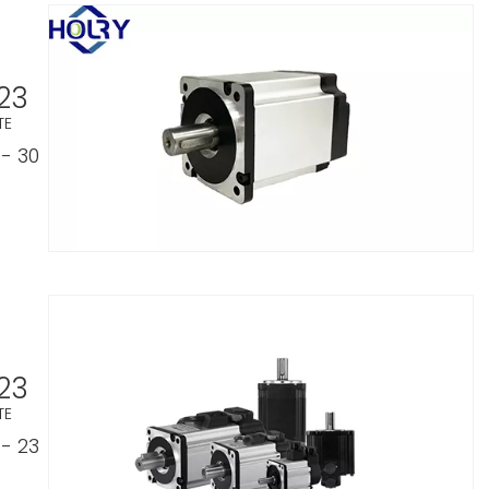
23
TE
- 30
23
TE
- 23