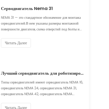
Серводвигатель Nema 31
NEMA 31 — это стандартное обозначение для монтажа
серводвигателей.В нем указаны размеры монтажной
поверхности двигателя, схема отверстий под болты и
размеры вала.Серводвигатель NEMA 31 обычно имеет
квадратную монтажную поверхность с четырьмя
Читать Далее
отверстиями под болты, расположенными по
квадратной схеме, каждое из которых
Лучший серводвигатель для роботизированной руки
Типы серводвигателей имеют серводвигатель NEMA 16,
серводвигатель NEMA 24, серводвигатель NEMA 31,
серводвигатель NEMA 42, серводвигатель NEMA
51.Серводвигатели используются в качестве
высокопроизводительной альтернативы шаговым
Читать Далее