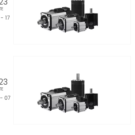
23
TE
- 17
23
TE
- 07