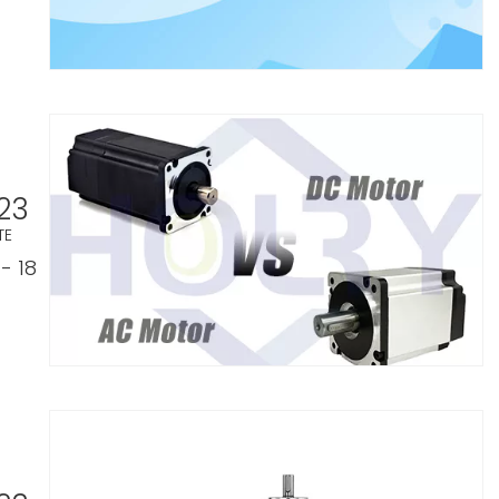
23
TE
- 18