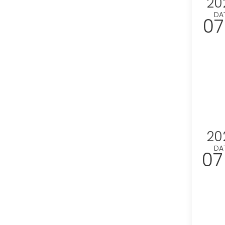
20
DA
07
20
DA
07