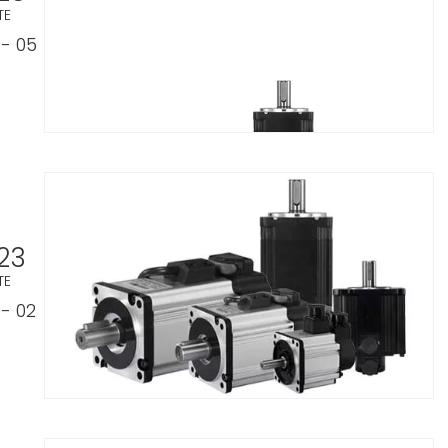
TE
- 05
23
TE
- 02