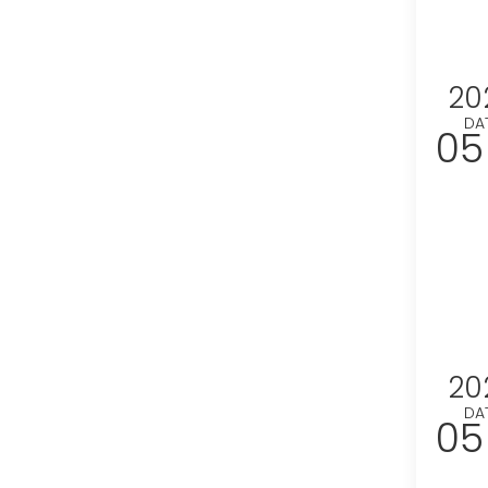
20
DA
05
20
DA
05